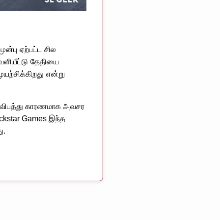
ன்பு ஏற்பட்ட சில
ெளியீட்டு தேதியை
யற்சிக்கிறது என்று
்ட விபத்து காரணமாக அவசர
Rockstar Games இந்த
ு.