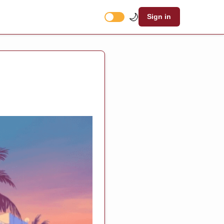
🌙
Sign in