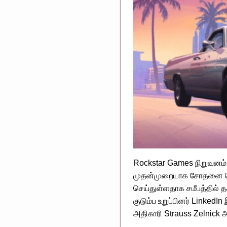
Rockstar Games நிறுவனம்,
முதன்முறையாக சோதனை செய்ய
செய்துள்ளதாக சமீபத்தில் 
குடும்ப உறுப்பினர் LinkedI
அதிகாரி Strauss Zelnick