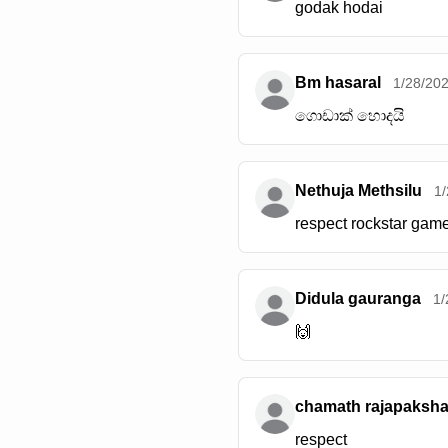
godak hodai
Bm hasaral
1/28/20
ගොඩාක් හොදයි
Nethuja Methsilu
1
respect rockstar gam
Didula gauranga
1/
🙌
chamath rajapaksh
respect