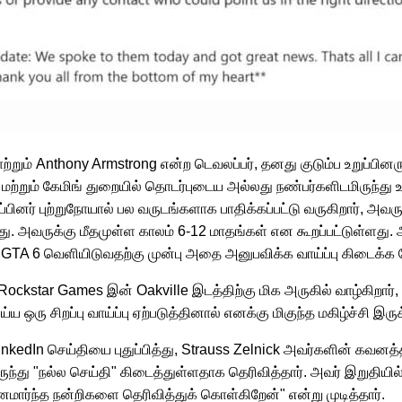
ாற்றும் Anthony Armstrong என்ற டெவலப்பர், தனது குடும்ப உறுப்ப
 மற்றும் கேமிங் துறையில் தொடர்புடைய அல்லது நண்பர்களிடமிருந்து
றுப்பினர் புற்றுநோயால் பல வருடங்களாக பாதிக்கப்பட்டு வருகிறார், அ
ளது. அவருக்கு மீதமுள்ள காலம் 6-12 மாதங்கள் என கூறப்பட்டுள்ளது.
GTA 6 வெளியிடுவதற்கு முன்பு அதை அனுபவிக்க வாய்ப்பு கிடைக்க வ
Rockstar Games இன் Oakville இடத்திற்கு மிக அருகில் வாழ்கிறார்
 சிறப்பு வாய்ப்பு ஏற்படுத்தினால் எனக்கு மிகுந்த மகிழ்ச்சி இருக்
nkedIn செய்தியை புதுப்பித்து, Strauss Zelnick அவர்களின் கவனத்த
ுந்து "நல்ல செய்தி" கிடைத்துள்ளதாக தெரிவித்தார். அவர் இறுதியி
மனமார்ந்த நன்றிகளை தெரிவித்துக் கொள்கிறேன்" என்று முடித்தார்.