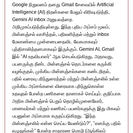
Google நிறுவனம் தனது Gmail சேவையில் Artificial
Intelligence (AI) திறன்களை மேலும் விரிவுபடுத்தி,
Gemini AI inbox அனுபவத்தை
அறிமுகப்படுத்தியுள்ளது. இந்த புதிய அம்சம் மூலம்,
மின்னஞ்சல் வாசித்தல், பதிலளித்தல் மற்றும் inbox
மேலாண்மை முன்னையதைவிட வேகமாகவும்
புத்திசாலித்தனமாகவும் இருக்கும். Gemini AI, Gmail
இல் "AI உதவியாளர்" ஆக செயல்படுகிறது. அதாவது,
பயனருக்கு நீண்ட மின்னஞ்சல் தொடர்களை சுருக்கி
வழங்குதல், முக்கிய மின்னஞ்சல்களை கண்டறிதல்,
பதில் வரைவு பரிந்துரைத்தல் மற்றும் மின்னஞ்சலில் உள்ள
முக்கிய அம்சங்களை விரைவாக புரிந்துகொள்ள
உதவுதல் போன்ற பணிகளை தானாகச் செய்யும். குறிப்பாக
அதிக மின்னஞ்சல் பெறும் தொழில்முனைவோர்,
மாணவர்கள் மற்றும் வணிகப் பயனர்களுக்கு இது மிகவும்
பயனுள்ள அம்சமாக கருதப்படுகிறது. "இந்த
மின்னஞ்சலில் என்ன செய்ய வேண்டும்?", "எனக்கு பதில்
எழுதுங்கள்" போன்ற சாதாரண மொழி (ஆங்கிலம்