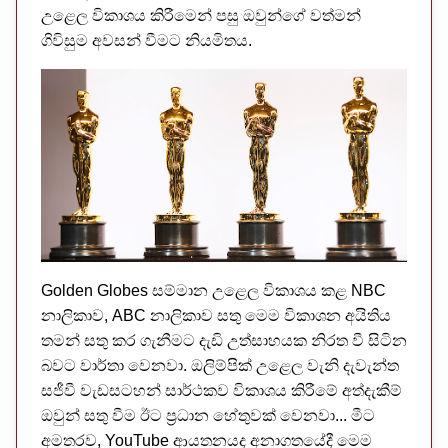
උළෙල විකාශය කිරීමෙන් පසු ඔවුන්ගේ වත්මන්
ගිවිසුම අවසන් වීමට නියමිතය.
Golden Globes සම්මාන උළෙල විකාශය කළ NBC
නාලිකාව, ABC නාලිකාව සතු මෙම විකාශන අයිතිය
තමන් සතු කර ගැනීමට දැඩි උත්සාහයක නිරත වී සිටින
බවට වාර්තා වෙනවා. ඔලිම්පික් උළෙල වැනි දැවැන්ත
සජීවී වැඩසටහන් සාර්ථකව විකාශය කිරීමේ අත්දැකීම්
ඔවුන් සතු වීම ඊට ප්‍රධාන හේතුවක් වෙනවා... මීට
අමතරව, YouTube ආයතනයද අනාගතයේදී මෙම