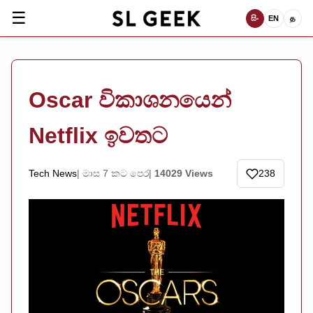
☰
සිං
EN
த
Oscar විකාශනයෙන්
Netflix ඉවතට
Tech News
මාස 7 කට පෙර
14029 Views
238