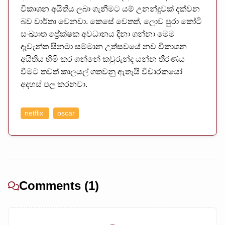
විකාශන අයිතිය ලබා ගැනීමට යම් උනන්දුවක් දක්වන
බව වාර්තා වෙනවා. කෙසේ වෙතත්, ලොව පුරා කෝටි
සංඛ්‍යාත ප්‍රේක්ෂක අවධානය දිනා ගන්නා මෙම
දැවැන්ත සිනමා සම්මාන උත්සවයේ නව විකාශන
අයිතිය හිමි කර ගන්නේ කවුරුන්ද යන්න තීරණය
වීමට තවත් කාලයල් ගතවනු ඇතැයි විචාරකයෝ
අදහස් පල කරනවා.
netflix
oscar
Comments (1)