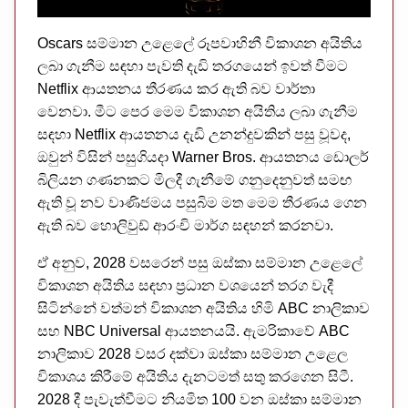
Oscars සම්මාන උළෙලේ රූපවාහිනී විකාශන අයිතිය
ලබා ගැනීම සඳහා පැවති දැඩි තරගයෙන් ඉවත් වීමට
Netflix ආයතනය තීරණය කර ඇති බව වාර්තා
වෙනවා. මීට පෙර මෙම විකාශන අයිතිය ලබා ගැනීම
සඳහා Netflix ආයතනය දැඩි උනන්දුවකින් පසු වූවද,
ඔවුන් විසින් පසුගියදා Warner Bros. ආයතනය ඩොලර්
බිලියන ගණනකට මිලදී ගැනීමේ ගනුදෙනුවත් සමඟ
ඇති වූ නව වාණිජමය පසුබිම මත මෙම තීරණය ගෙන
ඇති බව හොලිවුඩ් ආරංචි මාර්ග සඳහන් කරනවා.
ඒ අනුව, 2028 වසරෙන් පසු ඔස්කා සම්මාන උළෙලේ
විකාශන අයිතිය සඳහා ප්‍රධාන වශයෙන් තරග වැදී
සිටින්නේ වත්මන් විකාශන අයිතිය හිමි ABC නාලිකාව
සහ NBC Universal ආයතනයයි. ඇමරිකාවේ ABC
නාලිකාව 2028 වසර දක්වා ඔස්කා සම්මාන උළෙල
විකාශය කිරීමේ අයිතිය දැනටමත් සතු කරගෙන සිටී.
2028 දී පැවැත්වීමට නියමිත 100 වන ඔස්කා සම්මාන