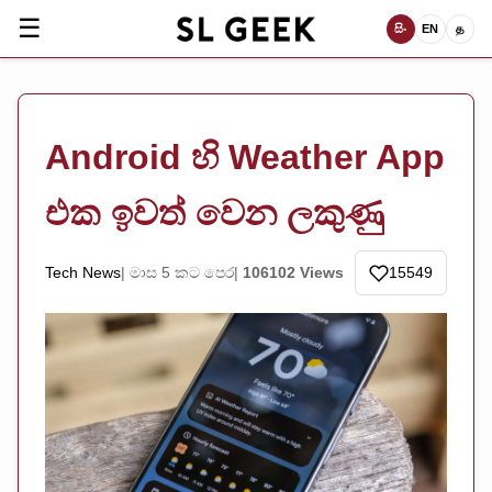
☰
සිං
EN
த
Android හි Weather App
එක ඉවත් වෙන ලකුණු
Tech News
මාස 5 කට පෙර
106102 Views
15549