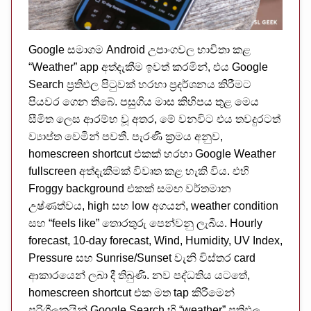
Google සමාගම Android උපාංගවල භාවිතා කළ
“Weather” app අත්දැකීම ඉවත් කරමින්, එය Google
Search ප්‍රතිඵල පිටුවක් හරහා ප්‍රදර්ශනය කිරීමට
පියවර ගෙන තිබේ. පසුගිය මාස කිහිපය තුළ මෙය
සීමිත ලෙස ආරම්භ වූ අතර, මේ වනවිට එය තවදුරටත්
ව්‍යාප්ත වෙමින් පවතී. පැරණි ක්‍රමය අනුව,
homescreen shortcut එකක් හරහා Google Weather
fullscreen අත්දැකීමක් විවෘත කළ හැකි විය. එහි
Froggy background එකක් සමඟ වර්තමාන
උෂ්ණත්වය, high සහ low අගයන්, weather condition
සහ “feels like” තොරතුරු පෙන්වනු ලැබීය. Hourly
forecast, 10-day forecast, Wind, Humidity, UV Index,
Pressure සහ Sunrise/Sunset වැනි විස්තර card
ආකාරයෙන් ලබා දී තිබුණි. නව පද්ධතිය යටතේ,
homescreen shortcut එක මත tap කිරීමෙන්
පරිශීලකයින් Google Search හි “weather” ප්‍රතිඵල