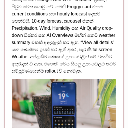
පිටුව වෙත යොමු වේ. මෙහි Froggy card එකම
current conditions සහ hourly forecast දෙකම
පෙන්වයි. 10-day forecast carousel එකක්,
Precipitation, Wind, Humidity සහ Air Quality drop-
down විස්තර සහ AI Overviews මඟින් කෙටි weather
summary එකක් ද ඇතුළත් කර ඇත. “View all details”
යන බොත්තම ඉවත් කර ඇති අතර, පැරණි fullscreen
Weather අත්දැකීම බොහෝ උපාංගවලින් මේ වනවිට
අතුරුදන් වී ඇත. එහෙත්, මෙය සියලු උපාංගවලට තවම
සම්පූර්ණයෙන්ම rollout වී නොමැත.