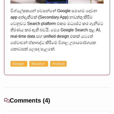
විශ්ලේෂකයන් පවසන්නේ Google සමාගම දෙවන
app අත්දැකීමක් (Secondary App) නඩත්තු කිරීම
වෙනුවට Search platform එකම මධ්‍යස්ථ කර ගැනීමට
තීරණය කර ඇති බවයි. මෙය Google Search තුළ AI,
real-time data සහ unified design එකක් යටතේ
සේවාවන් ඒකාබද්ධ කිරීමේ විශාල උපායමාර්ගයක
කොටසක් ලෙසද සැලකේ.
Google
Weather
Android
Comments (4)