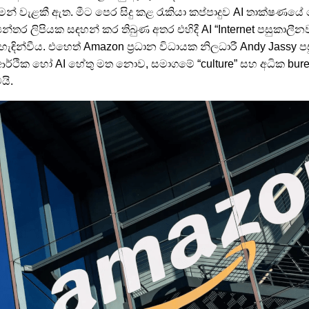
ිරීමෙන් වැළකී ඇත. මීට පෙර සිදු කළ රැකියා කප්පාදුව AI තාක්ෂ
්තර ලිපියක සඳහන් කර තිබුණ අතර එහිදී AI “Internet පසුකාලීනව
ින්වීය. එහෙත් Amazon ප්‍රධාන විධායක නිලධාරී Andy Jassy ප
් ආර්ථික හෝ AI හේතු මත නොව, සමාගමේ “culture” සහ අධික bure
යි.