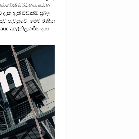
ණයේ වේගවත් වර්ධනය සමඟ
 දැක ඇති වඩාත්ම ප්‍රබල
සුව පැවසුවේ, මෙම රැකියා
aucracy(නිලධාරිවාදය)