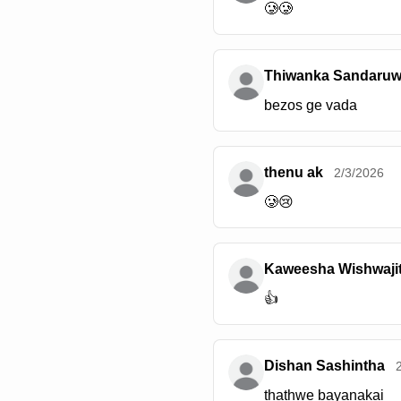
🥲🥲
Thiwanka Sandaru
bezos ge vada
thenu ak
2/3/2026
🥲😢
Kaweesha Wishwaji
👍
Dishan Sashintha
thathwe bayanakai