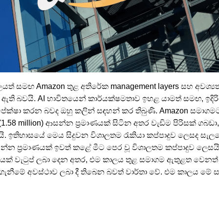
ාලයත් සමඟ Amazon තුළ අතිරේක management layers සහ අවශ්‍ය
 ඇති බවයි. AI භාවිතයෙන් කාර්යක්ෂමතාව ඉහළ යාමත් සමඟ, ඉදිරිය
අපේක්ෂා කරන බවද ඔහු කලින් සඳහන් කර තිබුණි. Amazon සමාග
8 million) ආසන්න ප්‍රමාණයක් සිටින අතර වැඩිම පිරිසක් ගබඩා, d
ි. ඉතිහාසයේ මෙය සිදුවන විශාලතම රැකියා කප්පාදුව ලෙසද සැල
ප්‍රමාණයක් ඉවත් කළේ මීට පෙර වූ විශාලතම කප්පාදුව ලෙසයි. ර
් වැටුප් ලබා දෙන අතර, එම කාලය තුළ සමාගම ඇතුළත වෙනත් රැක
ැනීමේ අවස්ථාව ලබා දී තිබෙන බවත් වාර්තා වේ. එම කාලය මේ 