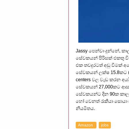
Jassy පෙන්වා දුන්නේ, ක
සේවකයන් පිරිසක් එකතු වී
එක තවදුරටත් අඩු වීමක් 
සේවකයන් ලක්ෂ 15.8කට (1.5
centers වල වැඩ කරන අයය
සේවකයන් 27,000කට ආසන්න 
සේවකයන්ට දින 90ක කාලයක
හෝ වෙනත් රැකියා සොයා ග
නියමිතය.
Amazon
jobs