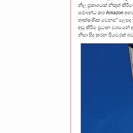
නිල ප්‍රකාශයක් නිකුත් ක
සම්බන්ධ කර Amazon අභ්‍යන
තාක්ෂණික වෙනස” ලෙසද හැඳ
අඩු කිරීම ප්‍රධාන වශයෙන
නිසා සිදු කරන පියවරක් බව