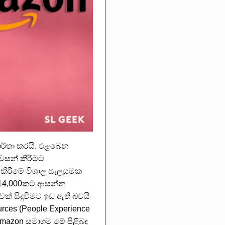
වාර්තා කරයි. එළබෙන
අවසන් කිරීමට
කිරීමේ විශාල සැලසුමක
් 14,000කට ආසන්න
වක් සිදුවීමට ඉඩ ඇති බවයි
rces (People Experience
Amazon සමාගම මේ පිළිබඳ