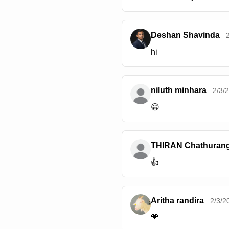
Deshan Shavinda
hi
niluth minhara
2/3/
😀
THIRAN Chathuran
👍
Aritha randira
2/3/2
💗