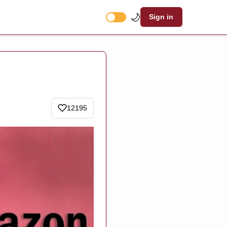
🌙
Sign in
12195