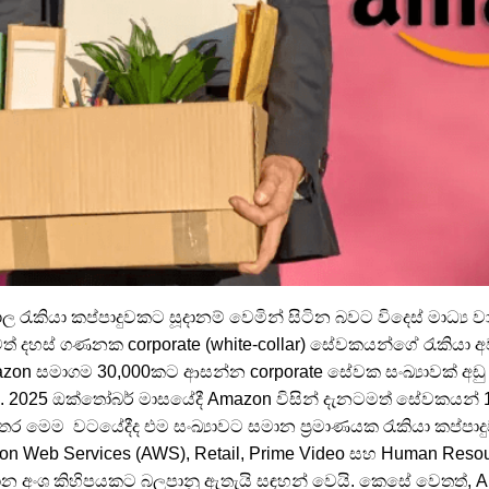
 රැකියා කප්පාදුවකට සූදානම් වෙමින් සිටින බවට විදෙස් මාධ්‍ය 
වත් දහස් ගණනක corporate (white-collar) සේවකයන්ගේ රැකියා 
on සමාගම 30,000කට ආසන්න corporate සේවක සංඛ්‍යාවක් අඩු 
 2025 ඔක්තෝබර් මාසයේදී Amazon විසින් දැනටමත් සේවකයන
අතර මෙම වටයේදීද එම සංඛ්‍යාවට සමාන ප්‍රමාණයක රැකියා කප්පාදු
zon Web Services (AWS), Retail, Prime Video සහ Human Resou
‍රධාන අංශ කිහිපයකට බලපානු ඇතැයි සඳහන් වෙයි. කෙසේ වෙතත්, 