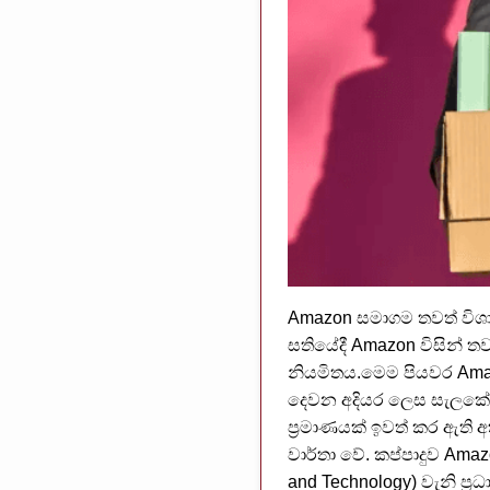
Amazon සමාගම තවත් විශාල
සතියේදී Amazon විසින් ත
නියමිතය.මෙම පියවර Amaz
දෙවන අදියර ලෙස සැලකේ.
ප්‍රමාණයක් ඉවත් කර ඇති 
වාර්තා වේ. කප්පාදුව Ama
and Technology) වැනි ප්