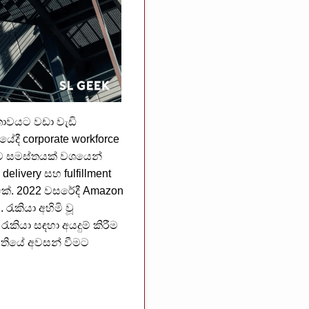
තාවයට වඩා වැඩි
ේදී corporate workforce
මට සමස්තයක් වශයෙන්
elivery සහ fulfillment
කේ. 2022 වසරේදී Amazon
ැකියා අහිමි වූ
ියා සඳහා අයදුම් කිරීම
සතියේ අවසන් වීමට