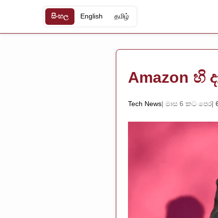
සිංහල
English
தமிழ்
Amazon හි දැ
Tech News
මාස 6 කට පෙර