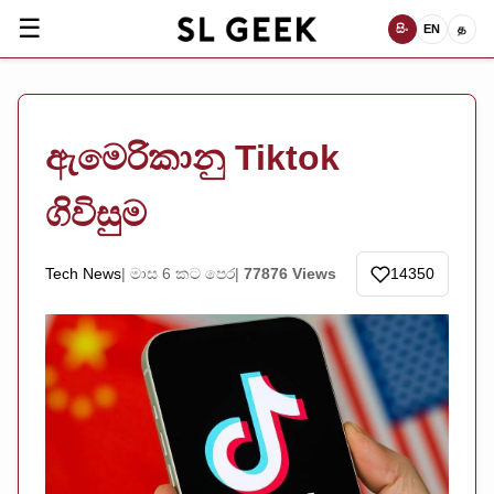
☰
සිං
EN
த
ඇමෙරිකානු Tiktok
ගිවිසුම
Tech News
මාස 6 කට පෙර
77876 Views
14350