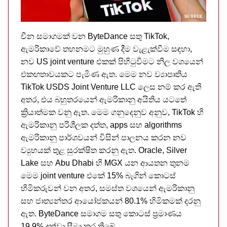
චීන සමාගමක් වන ByteDance සතු TikTok,
ඇමරිකාවේ තහනමට මුහුණ දීම වැළැක්වීම සඳහා,
නව US joint venture එකක් පිහිටුවීමට නිල වශයෙන්
එකඟතාවයකට පැමිණ ඇත. මෙම නව ව්‍යාපෘතිය
TikTok USDS Joint Venture LLC ලෙස නම් කර ඇති
අතර, එය බහුතරයෙන් ඇමරිකානු අයිතිය යටතේ
ක්‍රියාත්මක වනු ඇත. මෙම ගනුදෙනුව අනුව, TikTok හි
ඇමරිකානු පරිශීලක දත්ත, apps සහ algorithms
ඇමරිකානු පාර්ශවයන් විසින් පාලනය කරන නව
ව්‍යුහයක් තුළ සුරක්ෂිත කරනු ඇත. Oracle, Silver
Lake සහ Abu Dhabi හි MGX යන ආයතන තුනම
මෙම joint venture එකේ 15% බැගින් කොටස්
හිමිකරුවන් වන අතර, සමස්ත වශයෙන් ඇමරිකානු
සහ ජාත්‍යන්තර ආයෝජකයන් 80.1% හිමිකමක් දරනු
ඇත. ByteDance සමාගම සතු කොටස් ප්‍රමාණය
19.9% දක්වා සීමා කර තිබේ.