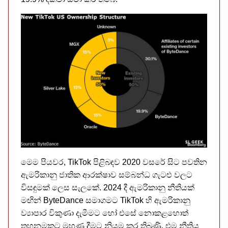
මෙම පියවර, TikTok පිළිබඳව 2020 වසරේ සිට පවතින
ඇමරිකානු ජාතික ආරක්ෂාව සම්බන්ධ ගැටළු වලට
විසඳුමක් ලෙස සැලකේ. 2024 දී ඇමරිකානු නීතියක්
මඟින් ByteDance සමාගමට TikTok හි ඇමරිකානු
ව්‍යාපාර විකුණා දැමීමට හෝ එසේ නොකළහොත්
තහනමකට මුහුණ දීමට නියම කර තිබුණි. එම නීතිය