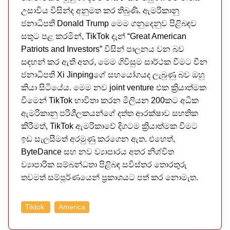
උසාවිය විසින්ද අනුමත කර තිබුණි. ඇමරිකානු
ජනාධිපති Donald Trump මෙම ගනුදෙනුව පිළිබඳව
සතුට පළ කරමින්, TikTok දැන් “Great American
Patriots and Investors” විසින් පාලනය වන බව
සඳහන් කර ඇති අතර, මෙම ගිවිසුම සාර්ථක වීමට චීන
ජනාධිපති Xi Jinpingගේ සහයෝගයද ලැබුණු බව ඔහු
කියා සිටියේය. මෙම නව joint venture එක ක්‍රියාත්මක
වීමෙන් TikTok භාවිතා කරන මිලියන 200කට අධික
ඇමරිකානු පරිශීලකයන්ගේ දත්ත ආරක්ෂාව සහතික
කිරීමත්, TikTok ඇමරිකාවේ දිගටම ක්‍රියාත්මක වීමට
ඉඩ සැලසීමත් අරමුණු කරගෙන ඇත. එහෙත්,
ByteDance සහ නව ව්‍යාපාරය අතර නිශ්චිත
ව්‍යාපාරික සම්බන්ධතා පිළිබඳ සවිස්තර තොරතුරු
තවමත් සම්පූර්ණයෙන් ප්‍රකාශයට පත් කර නොමැත.
Tiktok
America