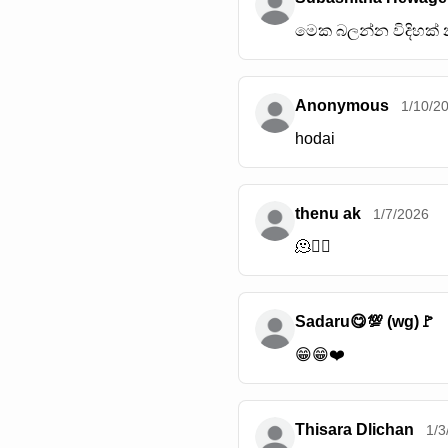
මෙක බලන්න විදිහක් න
Anonymous
1/10/2
hodai
thenu ak
1/7/2026
🫠😶‍🌫️
Sadaru😋💯 (wg)🚩
😁😁❤️
Thisara Dlichan
1/3