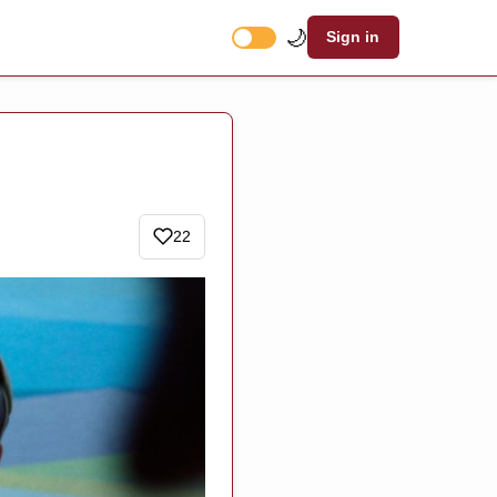
🌙
Sign in
22