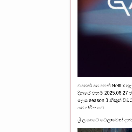
එතෙක් මෙතෙක් Netflix ත
දිනයේ එනම් 2025.06.27 න
ලෙස season 3 නිකුත් වී
සමන්විත වේ .
ශ්‍රී ලංකාවේ වේලාවෙන් දහ