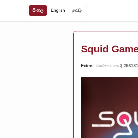
සිංහල
English
தமிழ்
Squid Game
Extras
වසරකට පෙර
256181