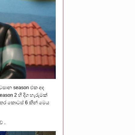
අවසාන season එක අද
son 2 හි දිග හැරුමක්
අතර කොටස් 6 කින් මෙය
ේ .