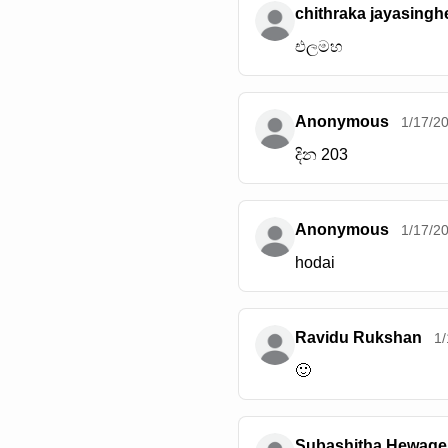
chithraka jayasingh
එලමහ
Anonymous
1/17/2
දින 203
Anonymous
1/17/2
hodai
Ravidu Rukshan
1
🙂
Subashitha Hewage