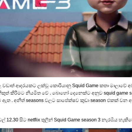
ුල වඩාත් ආදරයකට ලක්වූ කොරියානු Squid Game කතා මාලාවේ 
ිකුත් කිරීමට නියමිත වේ . බොහෝ දෙනෙක්ට අනුව squid game sea
මට ඇත . අනිත් seasons වලට සාපේක්ෂව කුඩා season එකක් වන 
වල් 12.30 සිට netflix තුලින් Squid Game season 3 නැරඹිය හැකිව