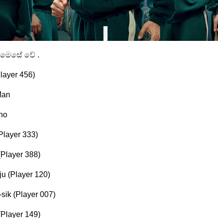
ක මෙසේ වේ .
layer 456)
Man
ho
Player 333)
Player 388)
u (Player 120)
ik (Player 007)
Player 149)