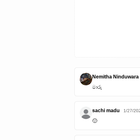
Nemitha Ninduwara
මාරු
sachi madu
1/27/20
🙂