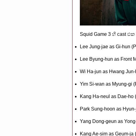
Squid Game 3 හි cast එ
Lee Jung-jae as Gi-hun (P
Lee Byung-hun as Front 
Wi Ha-jun as Hwang Jun-
Yim Si-wan as Myung-gi (
Kang Ha-neul as Dae-ho (
Park Sung-hoon as Hyun-j
Yang Dong-geun as Yong-s
Kang Ae-sim as Geum-ja (