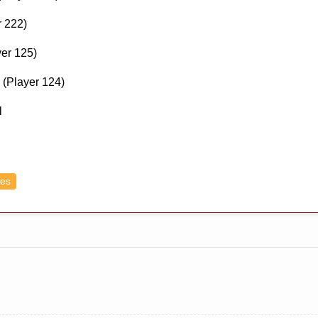
r 222)
yer 125)
(Player 124)
l
es