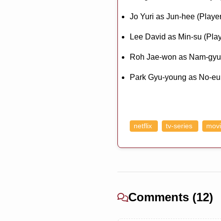
Jo Yuri as Jun-hee (Playe
Lee David as Min-su (Pla
Roh Jae-won as Nam-gyu 
Park Gyu-young as No-eu
netflix
tv-series
movi
Comments (12)