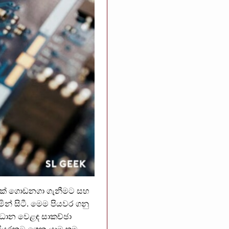
 එකක් ගොඩනගා ගැනීමට සහ
කරමින් සිටී. මෙම පියවර ගනු
්‍රධාන වෙළඳ සාකච්ඡා