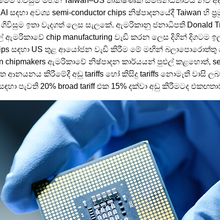
මෙම ගිවිසුම මඟින් Taiwan–US තාක්ෂණික සම්බන්ධතාවය නව 
 සඳහා අවශ්‍ය semi-conductor chips නිෂ්පාදනයේදී Taiwan හි ප්‍ර
ිවිසුම ඉතා වැදගත් ලෙස සැලකේ. ඇමරිකානු ජනාධිපති Donald Tr
වල් ඇමරිකාවේ chip manufacturing වැඩි කරන ලෙස දිගින් දිගටම ඉල
ps සඳහා US තුළ ආයෝජන වැඩි කිරීම මේ මඟින් බලාපොරොත්තු 
 chipmakers ඇමරිකාවේ නිෂ්පාදන කාර්යයන් පුළුල් කළහොත්, se
යනය කිරීමේදී අඩු tariffs හෝ කිසිදු tariffs නොමැති වාසි ල
 පැවති 20% broad tariff එක 15% දක්වා අඩු කිරීමටද එකඟත