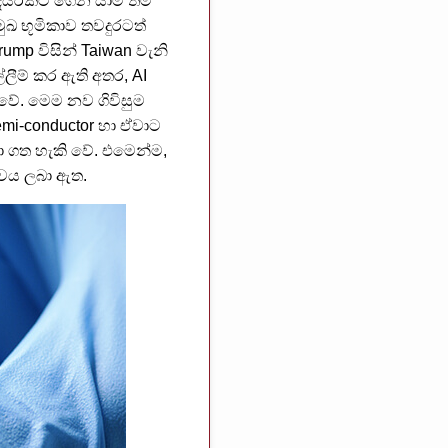
අදියරකට ගෙන යාම තම
මුඛ භූමිකාව තවදුරටත්
ump විසින් Taiwan වැනි
්ලීම් කර ඇති අතර, AI
වේ. මෙම නව ගිවිසුම
mi-conductor හා ඒවාට
බා ගත හැකි වේ. එමෙන්ම,
ාවය ලබා ඇත.