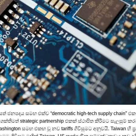
සත් ජනපදය සමඟ එක්ව “democratic high-tech supply chain”
්‍රයේ ශක්තිමත් strategic partnership එකක් ස්ථාපිත කිරීමට සැලසුම් 
hington සමඟ එකඟ වූ නව tariffs ගිවිසුමට අනුවයි. Taiwan හි ප