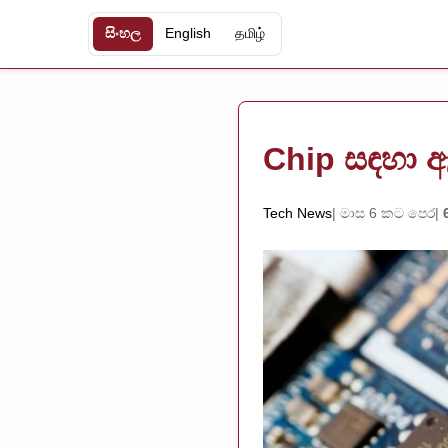
සිංහල
English
தமிழ்
Chip සඳහා ඇ
Tech News
මාස 6 කට පෙර