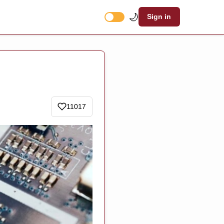
🌙
Sign in
11017