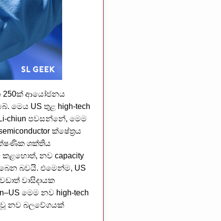
ලියන 250ක් ආයෝජනය
බේ. මෙය US තුළ high-tech
 Li-chiun පවසන්නේ, මෙම
semiconductor ක්ෂේත්‍රය
ක්ෂණික ශක්තිය
ැඩි කළහොත්, නව capacity
ැබෙන බවයි. එමෙන්ම, US
ා වඩාත් වාසිදායක
wan–US මෙම නව high-tech
ම් වූ නව බලවේගයක්