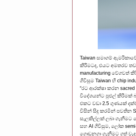
Taiwan සමාගම් ඇමරිකාවේ
කිරීමටද, එයට අමතරව තවත්
manufacturing වේගවත් ක
ගිවිසුම Taiwan හි chip in
“රට ආරක්ෂා කරන sacred m
විදේශයන්ට පුළුල් කිරීමක්
එකට වඩා 2.5 ගුණයක් දක්
විසින් සිදු කරමින් පවතින 
සැලකිල්ලක් ලබා ගැනීමට ම
සහ AI ගිවිසුම, ලෝක semi
ගොඩනගා ගැනීමට ගත් වැදග