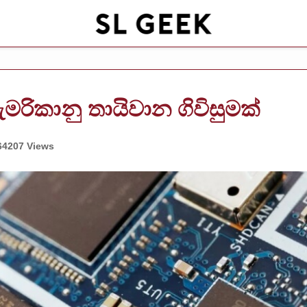
මරිකානු තායිවාන ගිවිසුමක්
64207 Views