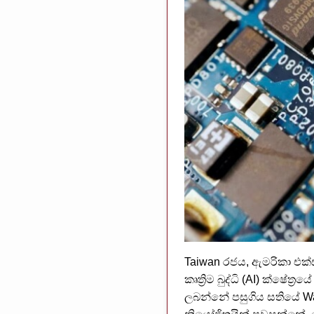
Taiwan රජය, ඇමරිකා එක්
කෘත්‍රිම බුද්ධි (AI) ක්ෂේත
ලබන්නේ පසුගිය සතියේ Was