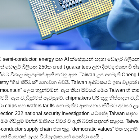
 semi-conductor, energy සහ AI ක්ෂේත්‍රයන් සඳහා ඩොලර් බි
 ඩොලර් බිලියන 250ක credit guarantees ලබා දීමටද එකඟ වී ති
ිරීමට විශාල බලපෑමක් ඇති කරනු ඇත. Taiwan උප අගමැති Cheng
dustry “හිස් කිරීමක්” නොවන බවයි. Taiwan ආර්ථිකයට ඉතා වැදගත් 
ountain” ලෙස හඳුන්වමින්, ඇය කියා සිටියේ මෙය Taiwan හි තා
 බවයි. ඇය වැඩිදුරටත් පැවසුවේ, chipmakers US තුළ නිෂ්පාදන ව
වා chips සහ wafers tariffs නොමැතිව ආනයනය කිරීමට අවසර ල
Section 232 national security investigation යටතේද Taiwan සඳහ
ෙම ගිවිසුම මඟින් මාර්ගය විවර වී ඇති බවත් සඳහන් කළාය. Tai
-conductor supply chain එක තුළ “democratic values” මත පදන
ත් පියවරක් ලෙස විශ්ලේෂකයන් පෙන්වා දෙයි ..