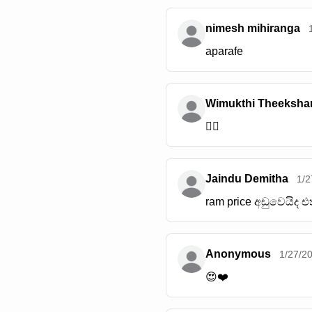
nimesh mihiranga
aparafe
Wimukthi Theeksha
😶‍🌫️
Jaindu Demitha
1/2
ram price අඩුවෙයිද
Anonymous
1/27/2
😍❤️