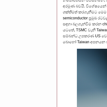
නියෝජිතයින් පවසන්නේ, 
අරමුණ බවයි. විශේෂයෙන් AI
ශක්තිමත් කරගැනීමට මෙම ග
semiconductor ප්‍රමුඛ රට
සඳහා බලගැන්වීම කරන chi
යටතේ, TSMC වැනි Taiwan
සම්බන්ධ උපකරණ US වෙත ආන
බොහෝ Taiwan අපනයන සඳහා